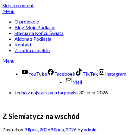
Skip to content
Menu
O projekcie
Blog Moje Podlasie
Stajnia na Końcu Świata
Aldona z Podlasia
Kontakt
Zrzutka projektu
Menu
YouTube
Facebook
TikTok
Instagram
Mail
Jedno z najstarszych targowisk
30 lipca, 2026
Z Siemiatycz na wschód
Posted on
9 lipca, 2026
9 lipca, 2026
by
admin